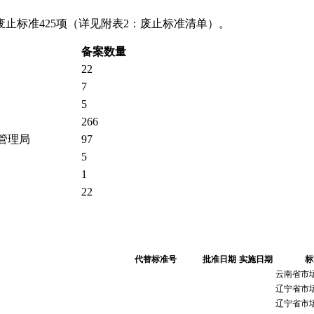
废止标准425项（详见附表2：废止标准清单）。
备案数量
22
7
5
266
管理局
97
5
1
22
代替标准号
批准日期
实施日期
标
云南省市
辽宁省市
辽宁省市