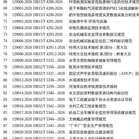
68
129000-2026
DB15/T 4288-2026
环境检测实验室危险废物污染防控技术规
69
129001-2026
DB15/T 4289-2026
基于单颗粒气溶胶质谱的PM2.5在线源解
70
129002-2026
DB15/T 4290-2026
奶牛智慧牧场多维度实景数据采集分析技
71
129003-2026
DB15/T 4291-2026
实验用牛羊 环境与设施
72
129004-2026
DB15/T 4292-2026
布鲁氏菌病监测技术规范
73
129005-2026
DB15/T 4293-2026
农业机械安全监理业务数据元规范
74
129006-2026
DB15/T 4294-2026
农业机械试验鉴定信息二维码标识规范
75
129007-2026
DB15/T 4295.1-2026
特用大豆技术规程 第1部分：黑大豆
76
129008-2026
DB15/T 4295.2-2026
特用大豆技术规程 第2部分：鲜食大豆
77
129009-2026
DB32/T 5335—2026
水旱灾害防御物资储备管理规范
78
129010-2026
DB32/T 5336—2026
取用水管理技术规范
79
129011-2026
DB32/T 5337—2026
固定式声学多普勒流速剖面仪（ADCP）
80
129012-2026
DB32/T 5338—2026
水域调查技术导则
81
129013-2026
DB32/T 5339—2026
河湖库自然岸线测算技术规程
82
129014-2026
DB32/T 5340—2026
水文原始资料数据库表结构与标识符
83
129015-2026
DB32/T 5341—2026
地下工程建设疏干排水水资源论证导则
84
129016-2026
DB32/T 5342—2026
水利工程工情采集规范
85
129017-2026
DB32/T 5343—2026
机动工业车辆安全监控管理系统建设规范
86
129018-2026
DB32/T 5344—2026
文物藏品档案管理规范
87
129019-2026
DB32/T 5345—2026
“厂中厂”安全生产管理规范
88
129020-2026
DB32/T 5346—2026
基层应急救援队伍建设规范
89
129021-2026
DB32/T 5347—2026
儿童主任入户走访服务规范