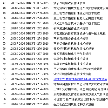
47
128979-2026
DB41/T 3055-2025
油莎豆机械收获作业质量
48
128980-2026
DB41/T 9001-2025
黄河流域非物质文化遗产保护数字化建设
49
128981-2026
DB15/T 4269-2026
黑土地农作物秸秆揉丝还田技术规程
50
128982-2026
DB15/T 4270-2026
黑土地农作物秸秆颗粒化还田技术规程
51
128983-2026
DB15/T 4271-2026
风光互补牲畜饮水设备操作技术规范
52
128984-2026
DB15/T 4272-2026
牧草灌溉机械作业技术规范
53
128985-2026
DB15/T 4273-2026
河套灌区向日葵膜侧机械化播种技术规程
54
128986-2026
DB15/T 4274-2026
草原灭蝗设备作业技术规范
55
128987-2026
DB15/T 4275-2026
草原切根改良机作业技术规范
56
128988-2026
DB15/T 4276-2026
青贮饲料取料机械作业技术规范
57
128989-2026
DB15/T 4277-2026
青贮玉米机械化生产作业规程
58
128990-2026
DB15/T 4278-2026
饲草中耕机械作业技术规范
59
128991-2026
DB15/T 4279-2026
饲草捆收集机械作业技术规范
60
128992-2026
DB15/T 4280-2026
历史遗留矿山废弃地自然恢复判定规范
61
128993-2026
DB15/T 4281-2026
湖泊环境微塑料监测技术指南
62
128994-2026
DB15/T 4282-2026
环境空气 挥发性有机物走航监测 技术规范
63
128995-2026
DB15/T 4283-2026
地方级自然保护区生态环境保护成效评估
64
128996-2026
DB15/T 4284-2026
土壤和沉积物中铀、钍总量的测定 电感耦
65
128997-2026
DB15/T 4285-2026
后向散射激光雷达垂直探测沙尘天气自动
66
128998-2026
DB15/T 4286-2026
环境空气 松节油的测定 固体吸附-热脱附/
67
128999-2026
DB15/T 4287-2026
生态地面监测质量控制技术规范