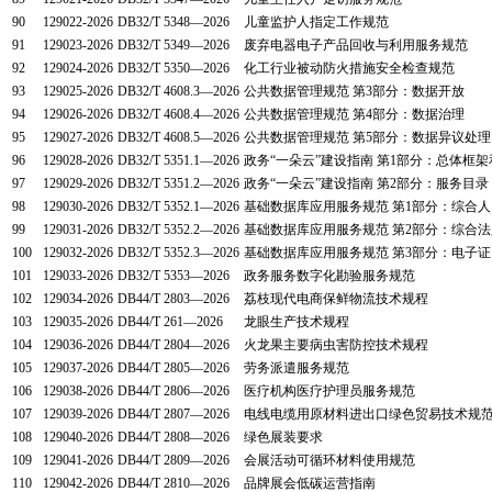
90
129022-2026
DB32/T 5348—2026
儿童监护人指定工作规范
91
129023-2026
DB32/T 5349—2026
废弃电器电子产品回收与利用服务规范
92
129024-2026
DB32/T 5350—2026
化工行业被动防火措施安全检查规范
93
129025-2026
DB32/T 4608.3—2026
公共数据管理规范 第3部分：数据开放
94
129026-2026
DB32/T 4608.4—2026
公共数据管理规范 第4部分：数据治理
95
129027-2026
DB32/T 4608.5—2026
公共数据管理规范 第5部分：数据异议处理
96
129028-2026
DB32/T 5351.1—2026
政务“一朵云”建设指南 第1部分：总体框
97
129029-2026
DB32/T 5351.2—2026
政务“一朵云”建设指南 第2部分：服务目录
98
129030-2026
DB32/T 5352.1—2026
基础数据库应用服务规范 第1部分：综合人
99
129031-2026
DB32/T 5352.2—2026
基础数据库应用服务规范 第2部分：综合法
100
129032-2026
DB32/T 5352.3—2026
基础数据库应用服务规范 第3部分：电子证
101
129033-2026
DB32/T 5353—2026
政务服务数字化勘验服务规范
102
129034-2026
DB44/T 2803—2026
荔枝现代电商保鲜物流技术规程
103
129035-2026
DB44/T 261—2026
龙眼生产技术规程
104
129036-2026
DB44/T 2804—2026
火龙果主要病虫害防控技术规程
105
129037-2026
DB44/T 2805—2026
劳务派遣服务规范
106
129038-2026
DB44/T 2806—2026
医疗机构医疗护理员服务规范
107
129039-2026
DB44/T 2807—2026
电线电缆用原材料进出口绿色贸易技术规
108
129040-2026
DB44/T 2808—2026
绿色展装要求
109
129041-2026
DB44/T 2809—2026
会展活动可循环材料使用规范
110
129042-2026
DB44/T 2810—2026
品牌展会低碳运营指南