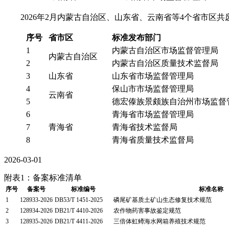
2026年2月内蒙古自治区、山东省、云南省等4个省市区共
序号
省市区
标准发布部门
1
内蒙古自治区市场监督管理局
内蒙古自治区
2
内蒙古自治区质量技术监督局
3
山东省
山东省市场监督管理局
4
保山市市场监督管理局
云南省
5
德宏傣族景颇族自治州市场监督
6
青海省市场监督管理局
7
青海省
青海省技术监督局
8
青海省质量技术监督局
2026-03-01
附表1：备案标准清单
序号
备案号
标准编号
标准名称
1
128933-2026
DB53/T 1451-2025
磷尾矿基质土矿山生态修复技术规范
2
128934-2026
DB21/T 4410-2026
农作物药害事故鉴定规范
3
128935-2026
DB21/T 4411-2026
三倍体虹鳟海水网箱养殖技术规范