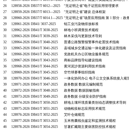
26
128958-2026
DB37/T 6012—2025
“无证明之省”电子证照应用管理要求
27
128959-2026
DB37/T 6013—2025
“无证明之省”建设 总体框架
28
128960-2026
DB37/T 6014.1—2025
“无证明之省”场景应用指南 第 1 部分：政
29
128961-2026
DB41/ 3037-2025
钼工业污染物排放标准
30
128962-2026
DB41/T 3038-2025
林地小班调查技术规程
31
128963-2026
DB41/T 3039-2025
林木采伐与更新技术导则
32
128964-2026
DB41/T 3040-2025
普通公路预警报警事件处置技术指南
33
128965-2026
DB41/T 3041-2025
县域城乡交通运输一体化建设及运营指南
34
128966-2026
DB41/T 3042-2025
党政机关办公区物业服务规范
35
128967-2026
DB41/T 3043-2025
商标品牌指导站建设指南
36
128968-2026
DB41/T 3044-2025
黄河泥沙资源利用技术指南
37
128969-2026
DB41/T 3045-2025
空竹球赛事组织指南
38
128970-2026
DB41/T 3046-2025
一体化协同办公 电子公文交换系统接入规
39
128971-2026
DB41/T 3047-2025
政务数据 数据元编制规范
40
128972-2026
DB41/T 3048-2025
政务数据 数据脱敏指南
41
128973-2026
DB41/T 3049-2025
政务数据 分级安全防护指南
42
128974-2026
DB41/T 3050-2025
耕地土壤环境质量类别动态调整技术导则
43
128975-2026
DB41/T 3051-2025
动物检疫标志应用技术规范
44
128976-2026
DB41/T 3052-2025
艾叶仓储规范
45
128977-2026
DB41/T 3053-2025
玉米孢囊线虫鉴定和监测技术规程
46
128978-2026
DB41/T 3054-2025
甘薯贮藏期主要病害防控技术规程