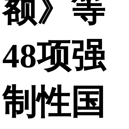
额》等
48项强
制性国