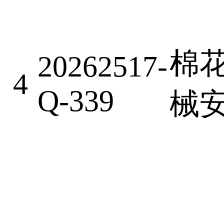
棉
20262517-
4
Q-339
械