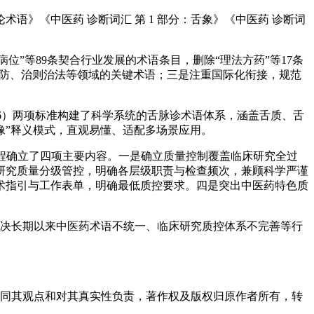
》《中医药 诊断词汇 第 1 部分：舌象》《中医药 诊断词
“病位”等89条契合行业发展的术语条目，删除“理法方药”等17条
预防、治则治法等领域的关键术语；三是注重国际化衔接，规范
.2—2026）两项标准构建了科学系统的舌脉诊术语体系，涵盖舌质、舌
像”释义模式，直观易懂、适配多场景应用。
全过程确立了四项主要内容。一是确立质量控制覆盖临床研究全过
研究质量分级管控，明确各层级职责与检查频次，兼顾科学严谨
术指引与工作表单，明确最低质控要求。四是突出中医药特色质
。
解决长期以来中医药术语不统一、临床研究质控体系不完善等行
赞同其观点和对其真实性负责，著作权及版权归原作者所有，转