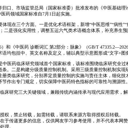
归口、市场监管总局（国家标准委）批准发布的《中医基础理论术语
中医药领域国家标准自7月1日起实施。
内容主要体现在三个方面。一是优化术语框架，新增“中医思维”“病性”
表述；二是强化实用性，调整五运六气类术语概念体系，补充养生
—2026）和《中医药 诊断词汇 第2部分：脉象》（GB/T 47335
语均包括中、英文名称及定义，辅以典型示意图形成“文字+图
2026）是中医药临床研究领域首个国家标准，该标准围绕临床研究
链条。二是构建分级质量控制机制。采用三级质量控制机制实现
注册类临床研究，分别界定质量控制的实施与责任主体，细化技
环节作出专门规定，切实保障中医药特色指标的可靠性与溯源性
、临床研究三大关键领域，兼顾传统内涵传承与现代应用需求，
。
未经授权，禁止转载，如需转载，请联系来源方取得授权后转载。
目的在于传递更多的信息，仅供网友学习参考使用，并不代表本网
处理。