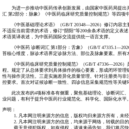
为进一步推动中医药传承创新发展，由国家中医药局提出并
汇 第2部分：脉象》《中医药临床研究质量控制规范》等四项
《中医基础理论术语》（GB/T 20348—2026）修订
不适应当前需求的术语，修订“阴阳”等200余条术语的定义
术语英译表述，为中医药国际交流提供统一语言支撑。
《中医药 诊断词汇 第1部分：舌象》（GB/T 47335.1
苔核心维度，脉诊术语界定诊脉方法、部位及脉象要素。所有术
《中医药临床研究质量控制规范》（GB/T 47336—
程。规定了从总体要求到具体操作的核心要素，形成闭环管理
性与操作灵活性。三是实施差异化质量管理。针对注册类与非
控要求。首次对证候诊断一致性、四诊信息采集规范性等关键
此次发布的4项标准各有侧重，聚焦基础理论、诊断词汇
业问题，有利于提升中医药行业规范化、科学化、国际化水平
声明：
1. 凡本网注明来源方的信息，版权均归来源方所有，
2. 凡本网注明来源方的信息，均来源于网络，转载的
载无意侵犯版权，如有侵权，请速来函告知，我们将尽快