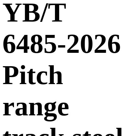
YB/T
6485-2026
Pitch
range