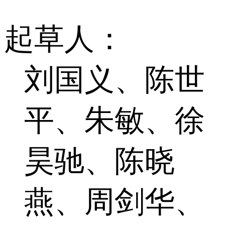
起草人：
刘国义、陈世
平、朱敏、徐
昊驰、陈晓
燕、周剑华、