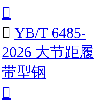


YB/T 6485-
2026 大节距履
带型钢
