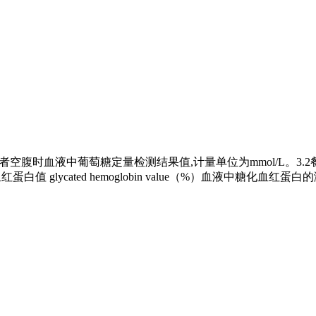
受检者空腹时血液中葡萄糖定量检测结果值,计量单位为mmol/L。3.2餐后两小时血糖值 
值 glycated hemoglobin value（%）血液中糖化血红蛋