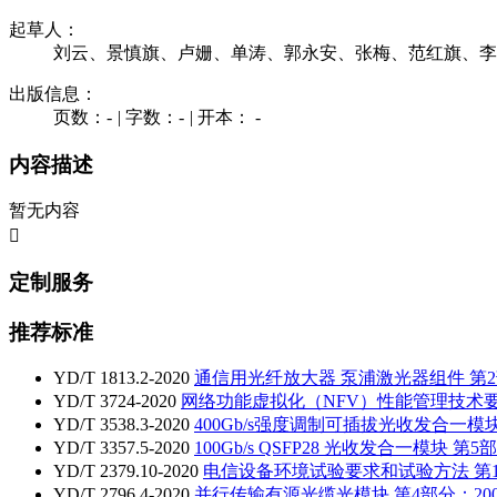
起草人：
刘云、景慎旗、卢姗、单涛、郭永安、张梅、范红旗、李
出版信息：
页数：-
|
字数：-
|
开本： -
内容描述
暂无内容

定制服务
推荐标准
YD/T 1813.2-2020
通信用光纤放大器 泵浦激光器组件 第2
YD/T 3724-2020
网络功能虚拟化（NFV）性能管理技术
YD/T 3538.3-2020
400Gb/s强度调制可插拔光收发合一模块 第
YD/T 3357.5-2020
100Gb/s QSFP28 光收发合一模块 第5部分：
YD/T 2379.10-2020
电信设备环境试验要求和试验方法 第
YD/T 2796.4-2020
并行传输有源光缆光模块 第4部分：200Gb