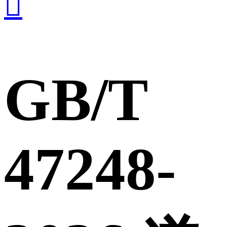

GB/T
47248-