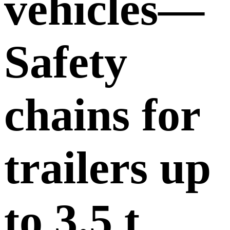
vehicles—
Safety
chains for
trailers up
to 3.5 t