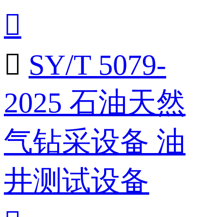


SY/T 5079-
2025 石油天然
气钻采设备 油
井测试设备