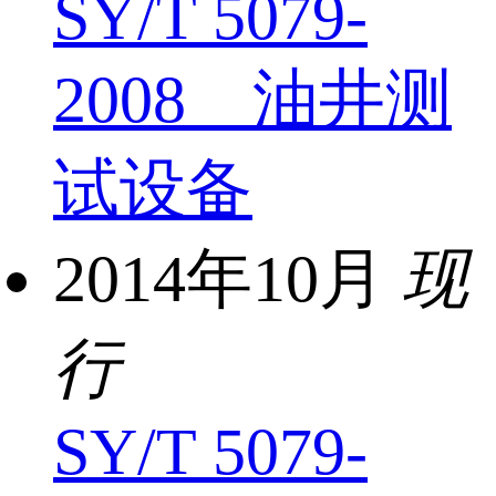
SY/T 5079-
2008 油井测
试设备
2014年10月
现
行
SY/T 5079-