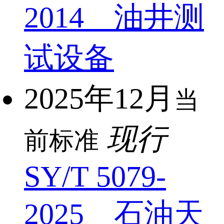
2014 油井测
试设备
2025年12月
当
现行
前标准
SY/T 5079-
2025 石油天