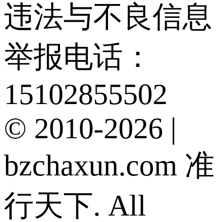
违法与不良信息
举报电话：
15102855502
© 2010-2026 |
bzchaxun.com 准
行天下. All