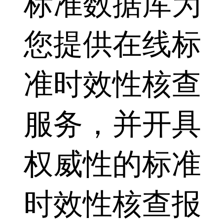
标准数据库为
您提供在线标
准时效性核查
服务，并开具
权威性的标准
时效性核查报