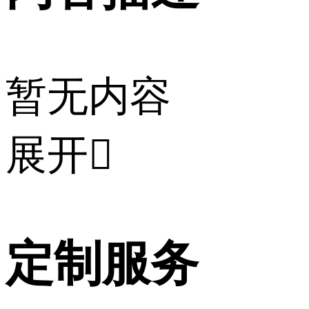
暂无内容
展开

定制服务