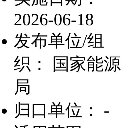
2026-06-18
发布单位/组
织：
国家能源
局
归口单位：
-