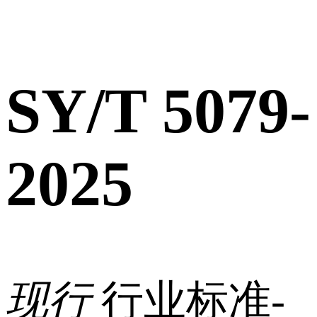
SY/T 5079-
2025
现行
行业标准-