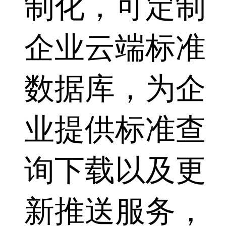
制化，可定制
企业云端标准
数据库，为企
业提供标准查
询下载以及更
新推送服务，