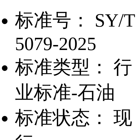
标准号：
SY/T
5079-2025
标准类型：
行
业标准-石油
标准状态：
现