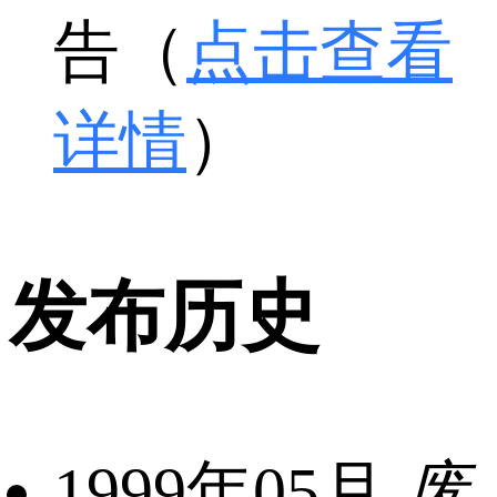
告（
点击查看
详情
）
发布历史
1999年05月
废