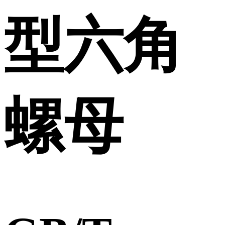
型六角
螺母