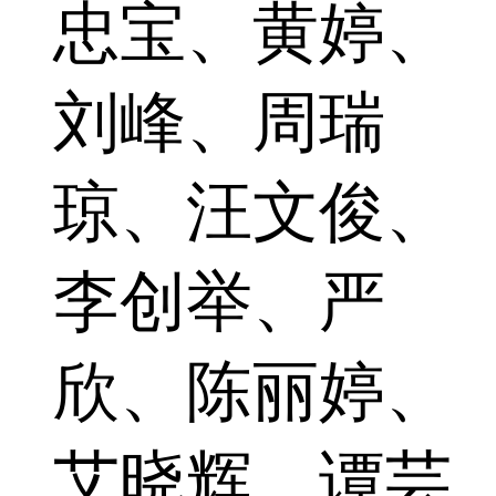
忠宝、黄婷、
刘峰、周瑞
琼、汪文俊、
李创举、严
欣、陈丽婷、
艾晓辉、谭芸