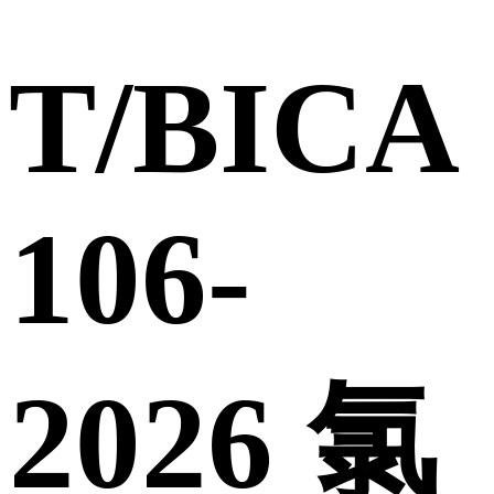
T/BICA
106-
2026 氯