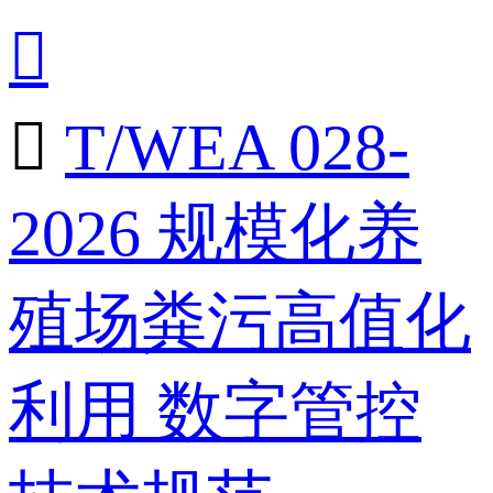


T/WEA 028-
2026 规模化养
殖场粪污高值化
利用 数字管控