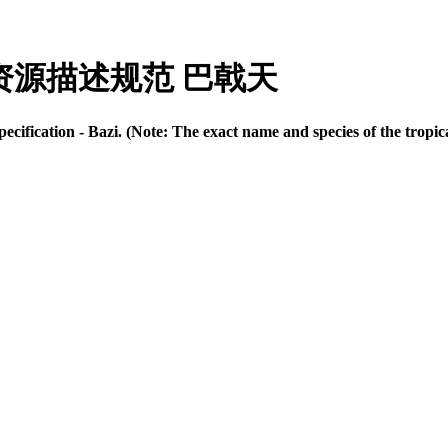
物种质资源描述规范 巴戟天
ification - Bazi. (Note: The exact name and species of the tropic