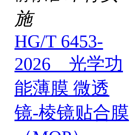
施
HG/T 6453-
2026 光学功
能薄膜 微透
镜-棱镜贴合膜