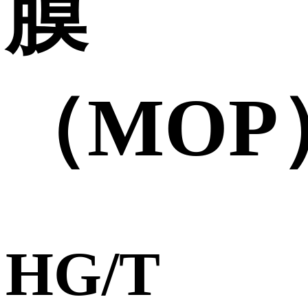
膜
（MOP
HG/T