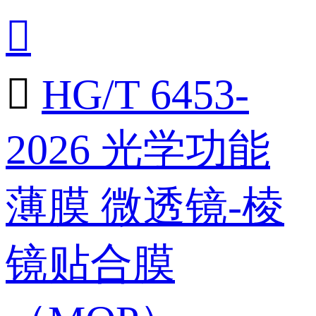


HG/T 6453-
2026 光学功能
薄膜 微透镜-棱
镜贴合膜