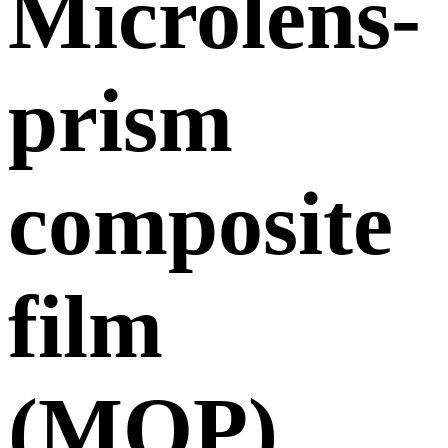
Microlens-
prism
composite
film
(MOP)