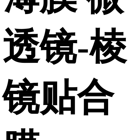
透镜-棱
镜贴合