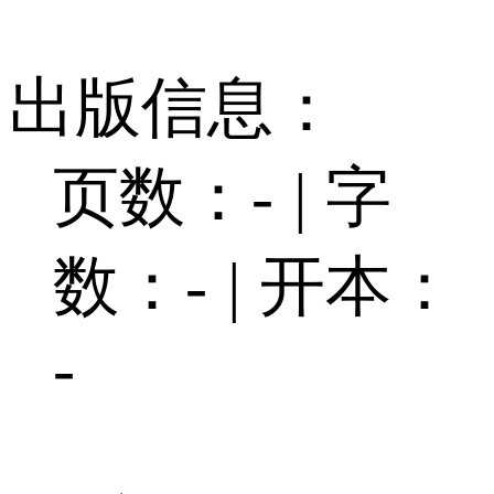
出版信息：
页数：-
|
字
数：-
|
开本：
-