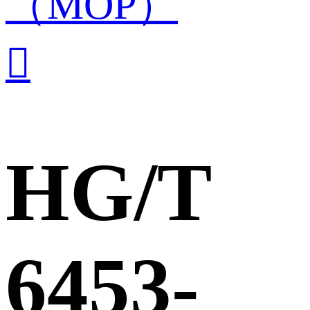
（MOP）

HG/T
6453-