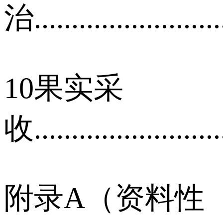
治..........................
10果实采
收..........................
附录A（资料性