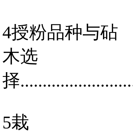
4授粉品种与砧
木选
择..........................
5栽