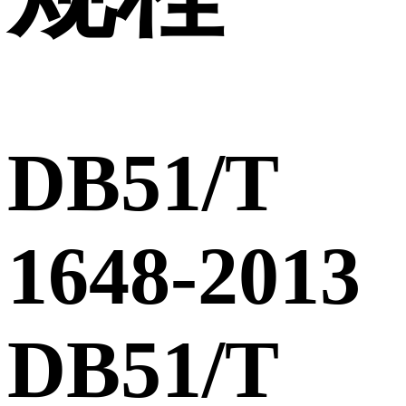
DB51/T
1648-2013
DB51/T