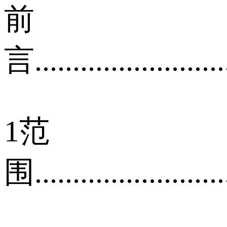
前
言...........................
1范
围..........................