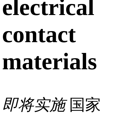
electrical
contact
materials
即将实施
国家