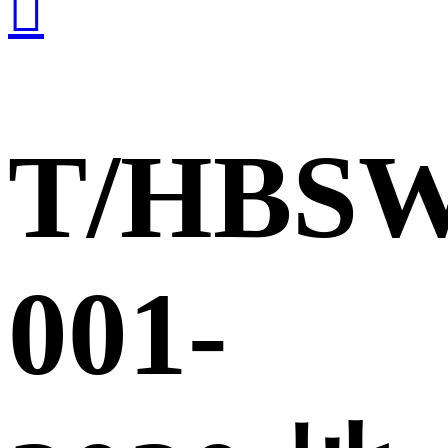

T/HBS
001-