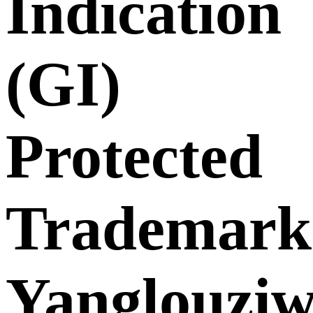
Indication
(GI)
Protected
Trademark
Yanglouzi