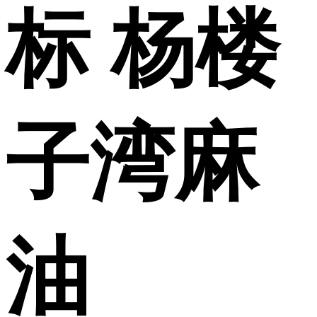
标 杨楼
子湾麻
油