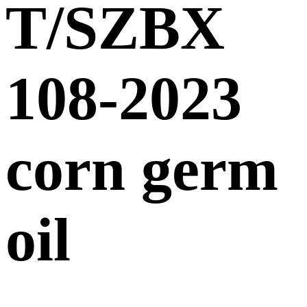
T/SZBX
108-2023
corn germ
oil