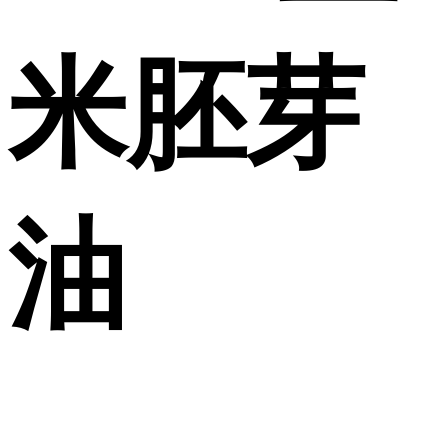
米胚芽
油