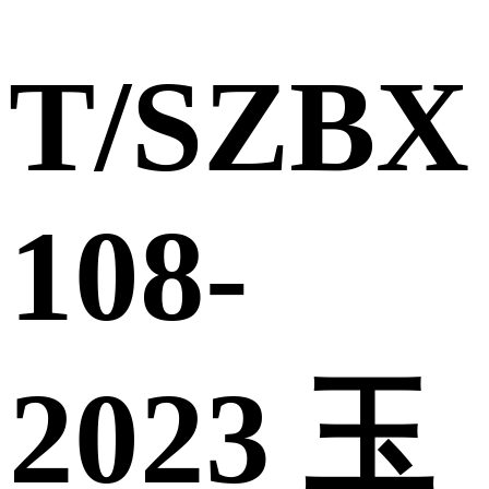
T/SZBX
108-
2023 玉