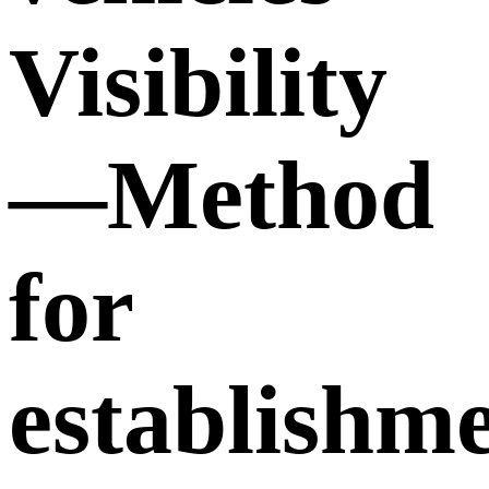
Visibility
—Method
for
establishm