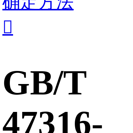
确定方法

GB/T
47316-