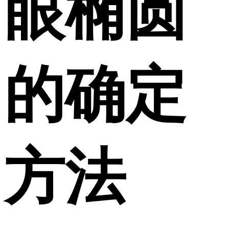
眼椭圆
的确定
方法