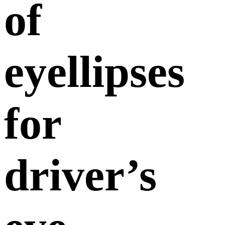
of
eyellipses
for
driver’s