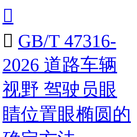


GB/T 47316-
2026 道路车辆
视野 驾驶员眼
睛位置眼椭圆的