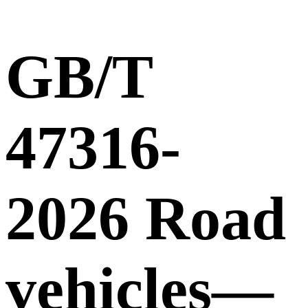
GB/T
47316-
2026 Road
vehicles—