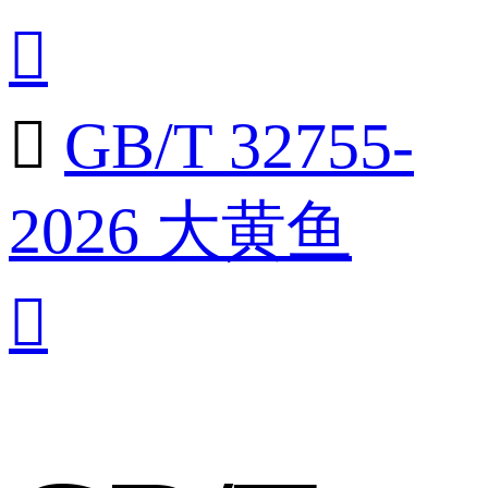


GB/T 32755-
2026 大黄鱼
