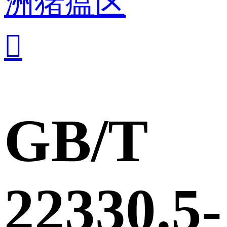
洲猪瘟区

GB/T
22330.5-