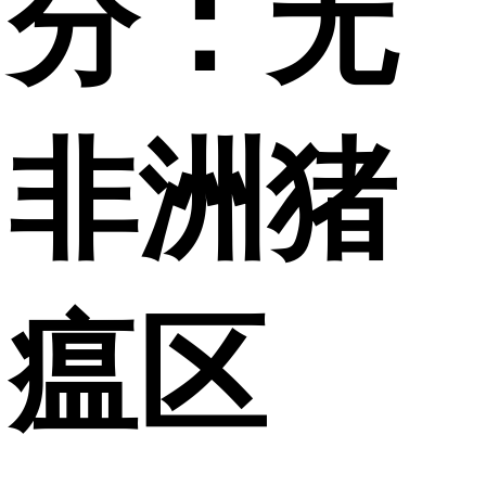
分：无
非洲猪
瘟区