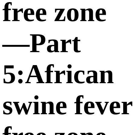
free zone
—Part
5:African
swine fever