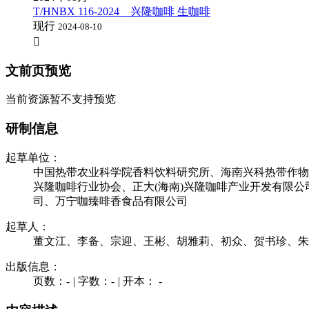
T/HNBX 116-2024 兴隆咖啡 生咖啡
现行
2024-08-10

文前页预览
当前资源暂不支持预览
研制信息
起草单位：
中国热带农业科学院香料饮料研究所、海南兴科热带作物
兴隆咖啡行业协会、正大(海南)兴隆咖啡产业开发有限
司、万宁咖臻啡香食品有限公司
起草人：
董文江、李备、宗迎、王彬、胡雅莉、初众、贺书珍、朱
出版信息：
页数：-
|
字数：-
|
开本： -