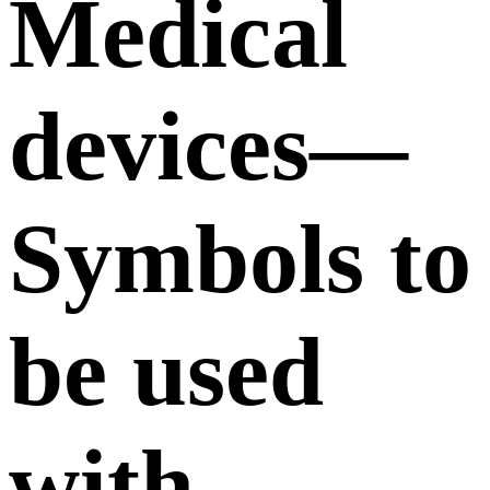
Medical
devices—
Symbols to
be used
with