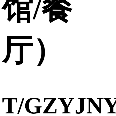
馆/餐
厅）
T/GZYJN