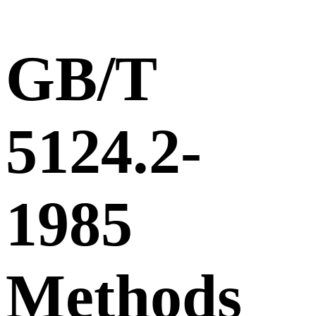
GB/T
5124.2-
1985
Methods