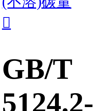
(不溶)碳量

GB/T
5124.2-