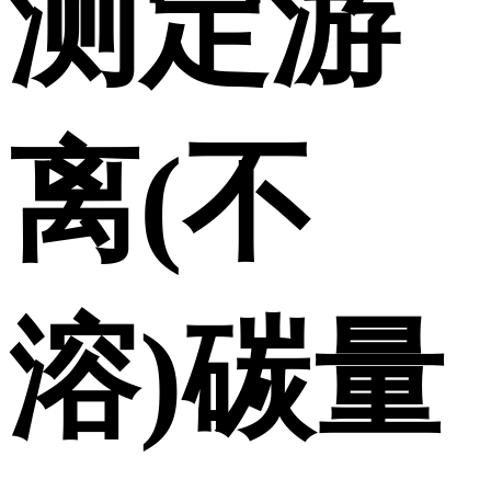
测定游
离(不
溶)碳量