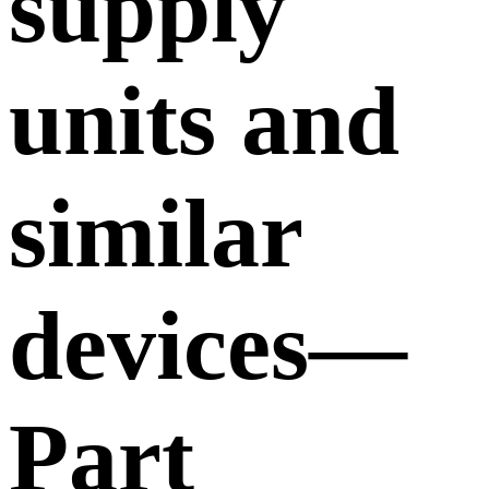
supply
units and
similar
devices—
Part